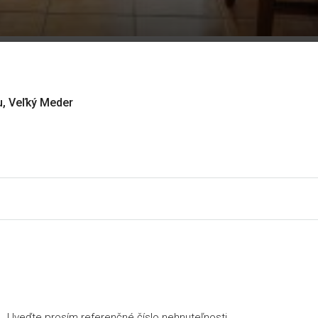
u, Veľký Meder
Uveďte prosím referenčné číslo nehnuteľnosti