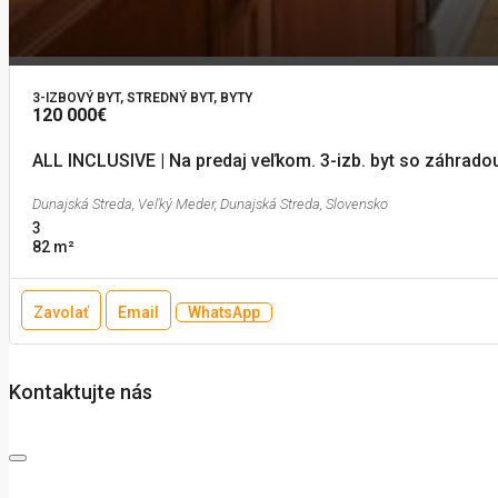
3-IZBOVÝ BYT, STREDNÝ BYT, BYTY
120 000€
ALL INCLUSIVE | Na predaj veľkom. 3-izb. byt so záhrado
Dunajská Streda, Veľký Meder, Dunajská Streda, Slovensko
3
82
m²
Zavolať
Email
WhatsApp
Kontaktujte nás