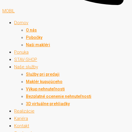
MOBIL
Domov
O nás
Pobočky
Naši makléri
Ponuka
STAV-SHOP
Naše služby
Služby pri predaji
Maklér kupujúceho
Výkup nehnuteľnosti
Bezplatné ocenenie nehnuteľnosti
3D virtuálne prehliadky
Realizácie
Kariéra
Kontakt