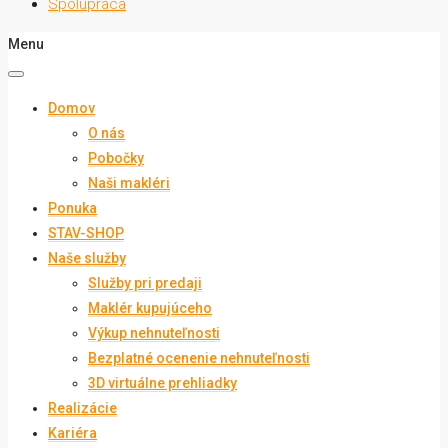
Spolupráca
Menu
Domov
O nás
Pobočky
Naši makléri
Ponuka
STAV-SHOP
Naše služby
Služby pri predaji
Maklér kupujúceho
Výkup nehnuteľnosti
Bezplatné ocenenie nehnuteľnosti
3D virtuálne prehliadky
Realizácie
Kariéra