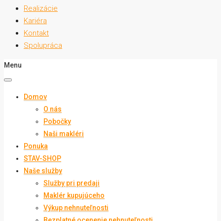
Realizácie
Kariéra
Kontakt
Spolupráca
Menu
Domov
O nás
Pobočky
Naši makléri
Ponuka
STAV-SHOP
Naše služby
Služby pri predaji
Maklér kupujúceho
Výkup nehnuteľnosti
Bezplatné ocenenie nehnuteľnosti