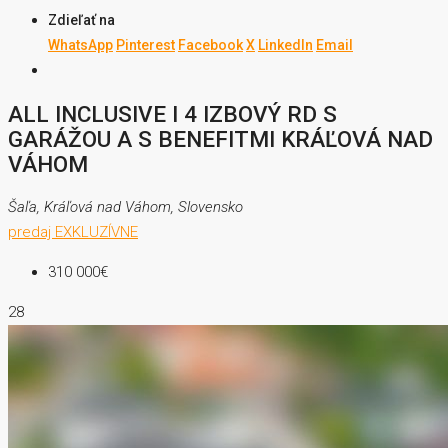
Zdieľať na
WhatsApp
Pinterest
Facebook
X
LinkedIn
Email
ALL INCLUSIVE I 4 IZBOVÝ RD S
GARÁŽOU A S BENEFITMI KRÁĽOVÁ NAD
VÁHOM
Šaľa, Kráľová nad Váhom, Slovensko
predaj
EXKLUZÍVNE
310 000€
28