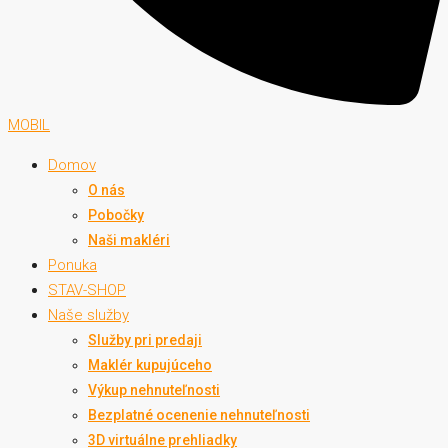
MOBIL
Domov
O nás
Pobočky
Naši makléri
Ponuka
STAV-SHOP
Naše služby
Služby pri predaji
Maklér kupujúceho
Výkup nehnuteľnosti
Bezplatné ocenenie nehnuteľnosti
3D virtuálne prehliadky