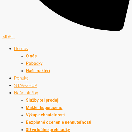
MOBIL
Domov
O nás
Pobočky
Naši makléri
Ponuka
STAV-SHOP
Naše služby
Služby pri predaji
Maklér kupujúceho
Výkup nehnuteľnosti
Bezplatné ocenenie nehnuteľnosti
3D virtuálne prehliadky