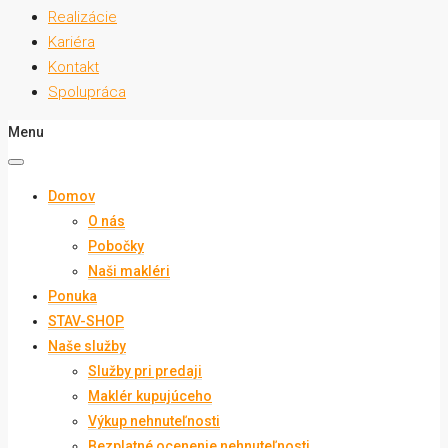
Realizácie
Kariéra
Kontakt
Spolupráca
Menu
Domov
O nás
Pobočky
Naši makléri
Ponuka
STAV-SHOP
Naše služby
Služby pri predaji
Maklér kupujúceho
Výkup nehnuteľnosti
Bezplatné ocenenie nehnuteľnosti