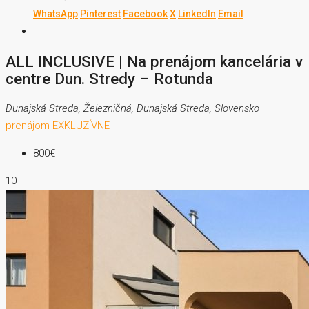
WhatsApp
Pinterest
Facebook
X
LinkedIn
Email
ALL INCLUSIVE | Na prenájom kancelária v
centre Dun. Stredy – Rotunda
Dunajská Streda, Železničná, Dunajská Streda, Slovensko
prenájom
EXKLUZÍVNE
800€
10