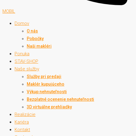
MOBIL
Domov
O nás
Pobočky
Naši makléri
Ponuka
STAV-SHOP
Naše služby
Služby pri predaji
Maklér kupujúceho
Výkup nehnuteľnosti
Bezplatné ocenenie nehnuteľnosti
3D virtuálne prehliadky
Realizácie
Kariéra
Kontakt