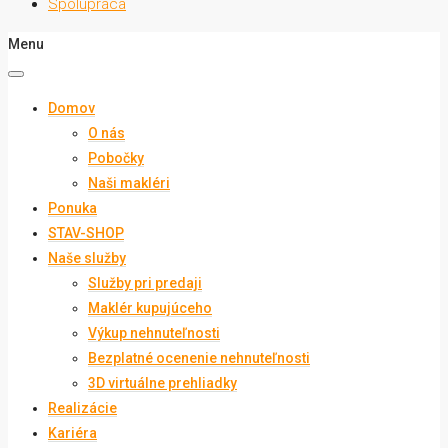
Spolupráca
Menu
Domov
O nás
Pobočky
Naši makléri
Ponuka
STAV-SHOP
Naše služby
Služby pri predaji
Maklér kupujúceho
Výkup nehnuteľnosti
Bezplatné ocenenie nehnuteľnosti
3D virtuálne prehliadky
Realizácie
Kariéra