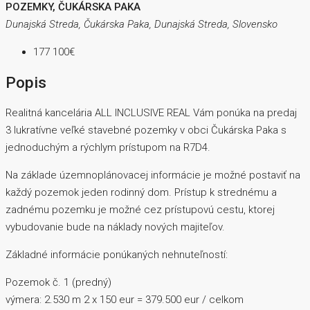
POZEMKY, ČUKÁRSKA PAKA
Dunajská Streda, Čukárska Paka, Dunajská Streda, Slovensko
177 100€
Popis
Realitná kancelária ALL INCLUSIVE REAL Vám ponúka na predaj
3 lukratívne veľké stavebné pozemky v obci Čukárska Paka s
jednoduchým a rýchlym prístupom na R7D4.
Na základe územnoplánovacej informácie je možné postaviť na
každý pozemok jeden rodinný dom. Prístup k strednému a
zadnému pozemku je možné cez prístupovú cestu, ktorej
vybudovanie bude na náklady nových majiteľov.
Základné informácie ponúkaných nehnuteľností:
Pozemok č. 1 (predný)
výmera: 2.530 m 2 x 150 eur = 379.500 eur / celkom