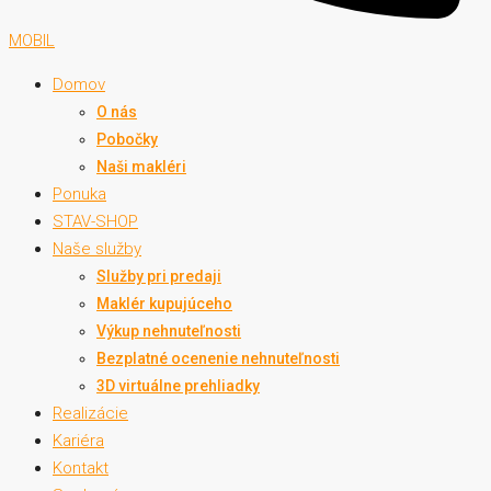
MOBIL
Domov
O nás
Pobočky
Naši makléri
Ponuka
STAV-SHOP
Naše služby
Služby pri predaji
Maklér kupujúceho
Výkup nehnuteľnosti
Bezplatné ocenenie nehnuteľnosti
3D virtuálne prehliadky
Realizácie
Kariéra
Kontakt