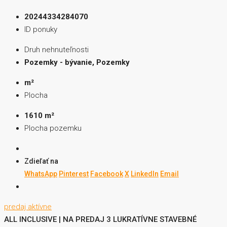
20244334284070
ID ponuky
Druh nehnuteľnosti
Pozemky - bývanie, Pozemky
m²
Plocha
1610 m²
Plocha pozemku
Zdieľať na
WhatsApp
Pinterest
Facebook
X
LinkedIn
Email
predaj
aktívne
ALL INCLUSIVE | NA PREDAJ 3 LUKRATÍVNE STAVEBNÉ