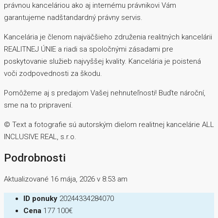
právnou kanceláriou ako aj internému právnikovi Vám
garantujeme nadštandardný právny servis.
Kancelária je členom najväčšieho združenia realitných kancelárii
REALITNEJ ÚNIE a riadi sa spoločnými zásadami pre
poskytovanie služieb najvyššej kvality. Kancelária je poistená
voči zodpovednosti za škodu.
Pomôžeme aj s predajom Vašej nehnuteľnosti! Buďte nároční,
sme na to pripravení.
©️ Text a fotografie sú autorským dielom realitnej kancelárie ALL
INCLUSIVE REAL, s.r.o.
Podrobnosti
Aktualizované 16 mája, 2026 v 8:53 am
ID ponuky
20244334284070
Cena
177 100€