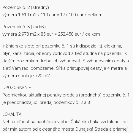
Pozemok č. 2 (stredný)
výmera 1.610 m2 x 110 eur = 177.100 eur / celkom
Pozemok č. 3 (zadný)
výmera 2.970 m2 x 85 eur = 252.450 eur / celkom
Inžinierske siete pri pozemku č. 1 sú k dispozícii tj. elektrina,
plyn, kanalizácia, obecný vodovod a tiež studňa na pozemku, k
ďalším pozemkom treba ich vybudovať. S vybudovaním cesty a
sietí Vám radi pomôžeme. Šírka prístupovej cesty je 4 metre a
výmera spolu je 720 m2.
UPOZORNENIE:
Podmienkou aktuálnej ponuky predaja (predného) pozemku č. 1
je predchádzajúci predaj pozemkov č. 2 a 3.
LOKALITA
Nehnuteľnosť sa nachádza v obci Čukárska Paka vzdialenej iba
pár min autom od okresného mesta Dunajská Streda a priamej