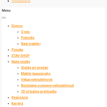
Spolupráca
Menu
Domov
O nás
Pobočky
Naši makléri
Ponuka
STAV-SHOP
Naše služby
Služby pri predaji
Maklér kupujúceho
Výkup nehnuteľnosti
Bezplatné ocenenie nehnuteľnosti
3D virtuálne prehliadky
Realizácie
Kariéra