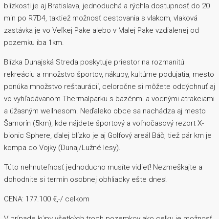
blízkosti je aj Bratislava, jednoduchá a rýchla dostupnosť do 20
min po R7D4, taktiež možnosť cestovania s vlakom, vlaková
zastávka je vo Veľkej Pake alebo v Malej Pake vzdialenej od
pozemku iba 1km.
Blízka Dunajská Streda poskytuje priestor na rozmanitú
rekreáciu a množstvo športov, nákupy, kultúrne podujatia, mesto
ponúka množstvo reštaurácií, celoročne si môžete oddýchnuť aj
vo vyhľadávanom Thermalparku s bazénmi a vodnými atrakciami
a úžasným wellnesom. Neďaleko obce sa nachádza aj mesto
Šamorín (5km), kde nájdete športový a voľnočasový rezort X-
bionic Sphere, ďalej blízko je aj Golfový areál Báč, tiež pár km je
kompa do Vojky (Dunaj/Lužné lesy).
Túto nehnuteľnosť jednoducho musíte vidieť! Nezmeškajte a
dohodnite si termín osobnej obhliadky ešte dnes!
CENA: 177.100 €,-/ celkom
V prípade kúpy všetkých troch pozemkov ako celku je možnosť