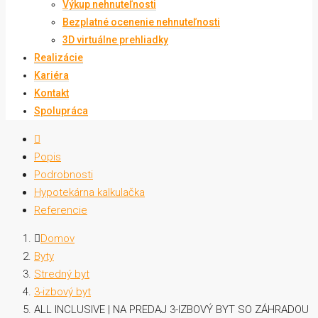
Výkup nehnuteľnosti
Bezplatné ocenenie nehnuteľnosti
3D virtuálne prehliadky
Realizácie
Kariéra
Kontakt
Spolupráca
Popis
Podrobnosti
Hypotekárna kalkulačka
Referencie
Domov
Byty
Stredný byt
3-izbový byt
ALL INCLUSIVE | NA PREDAJ 3-IZBOVÝ BYT SO ZÁHRADOU