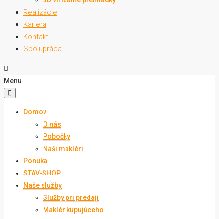
3D virtuálne prehliadky
Realizácie
Kariéra
Kontakt
Spolupráca
Menu
Domov
O nás
Pobočky
Naši makléri
Ponuka
STAV-SHOP
Naše služby
Služby pri predaji
Maklér kupujúceho