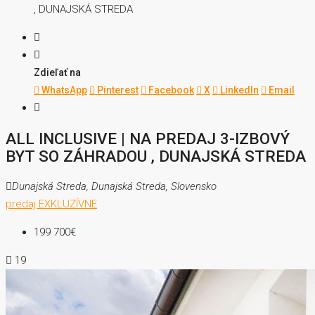
, DUNAJSKÁ STREDA
Zdieľať na
WhatsApp
Pinterest
Facebook
X
LinkedIn
Email
ALL INCLUSIVE | NA PREDAJ 3-IZBOVÝ
BYT SO ZÁHRADOU , DUNAJSKÁ STREDA
Dunajská Streda, Dunajská Streda, Slovensko
predaj
EXKLUZÍVNE
199 700€
19