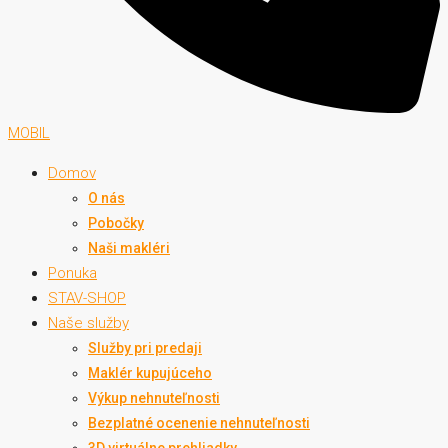
MOBIL
Domov
O nás
Pobočky
Naši makléri
Ponuka
STAV-SHOP
Naše služby
Služby pri predaji
Maklér kupujúceho
Výkup nehnuteľnosti
Bezplatné ocenenie nehnuteľnosti