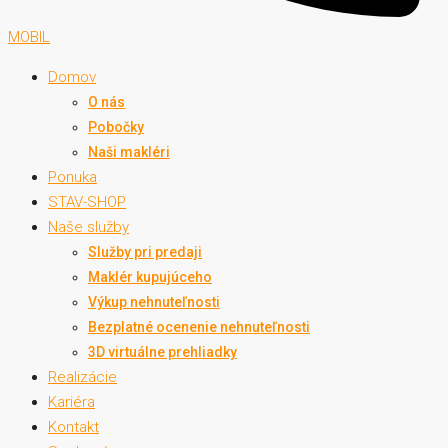
MOBIL
Domov
O nás
Pobočky
Naši makléri
Ponuka
STAV-SHOP
Naše služby
Služby pri predaji
Maklér kupujúceho
Výkup nehnuteľnosti
Bezplatné ocenenie nehnuteľnosti
3D virtuálne prehliadky
Realizácie
Kariéra
Kontakt