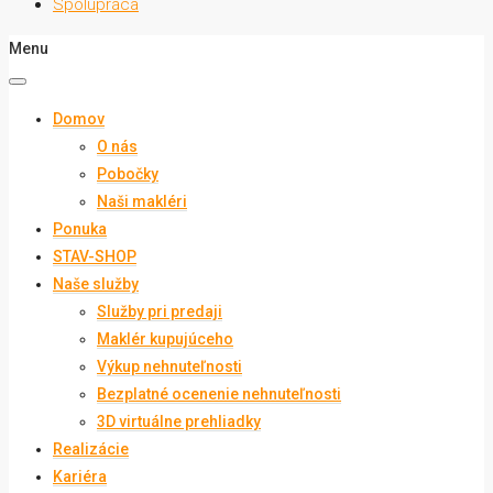
Spolupráca
Menu
Domov
O nás
Pobočky
Naši makléri
Ponuka
STAV-SHOP
Naše služby
Služby pri predaji
Maklér kupujúceho
Výkup nehnuteľnosti
Bezplatné ocenenie nehnuteľnosti
3D virtuálne prehliadky
Realizácie
Kariéra