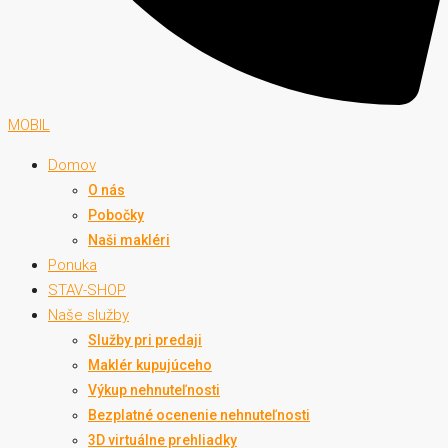
MOBIL
Domov
O nás
Pobočky
Naši makléri
Ponuka
STAV-SHOP
Naše služby
Služby pri predaji
Maklér kupujúceho
Výkup nehnuteľnosti
Bezplatné ocenenie nehnuteľnosti
3D virtuálne prehliadky