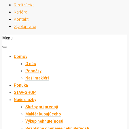
Realizácie
Kariéra
Kontakt
Spolupráca
Menu
Domov
O nás
Pobočky
Naši makléri
Ponuka
STAV-SHOP
Naše služby
Služby pri predaji
Maklér kupujúceho
Výkup nehnuteľnosti
Bezplatné ocenenie nehnuteľnosti