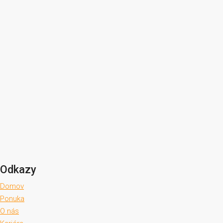
Odkazy
Domov
Ponuka
O nás