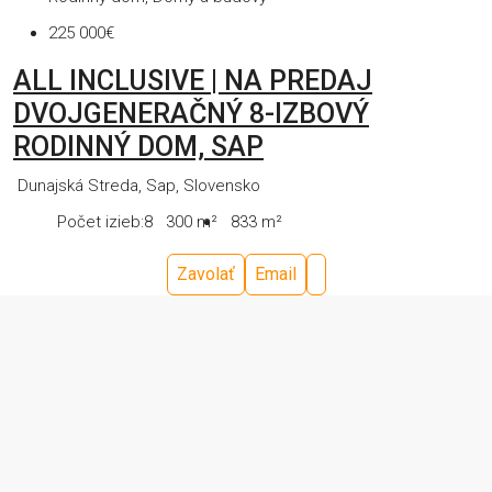
225 000€
ALL INCLUSIVE | NA PREDAJ
DVOJGENERAČNÝ 8-IZBOVÝ
RODINNÝ DOM, SAP
Dunajská Streda, Sap, Slovensko
Počet izieb:
8
300
m²
833
m²
Zavolať
Email