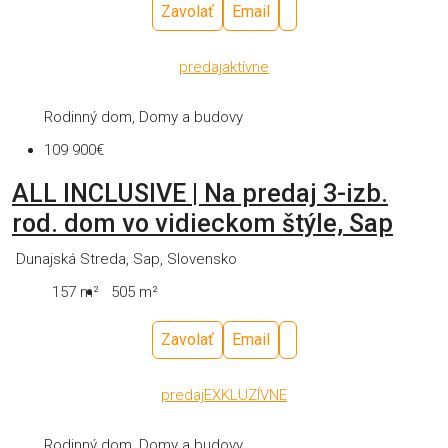
Zavolať
Email
predaj
aktívne
Rodinný dom, Domy a budovy
109 900€
ALL INCLUSIVE | Na predaj 3-izb.
rod. dom vo vidieckom štýle, Sap
Dunajská Streda, Sap, Slovensko
157
m²
505
m²
Zavolať
Email
predaj
EXKLUZÍVNE
Rodinný dom, Domy a budovy