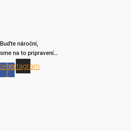
Buďte nároční,
sme na to pripravení…
cebook-
Instagram
f