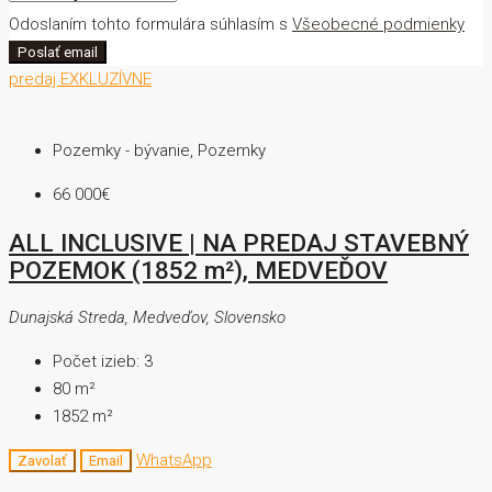
Odoslaním tohto formulára súhlasím s
Všeobecné podmienky
Poslať email
predaj
EXKLUZÍVNE
Pozemky - bývanie, Pozemky
66 000€
ALL INCLUSIVE | NA PREDAJ STAVEBNÝ
POZEMOK (1852 m²), MEDVEĎOV
Dunajská Streda, Medveďov, Slovensko
Počet izieb:
3
80
m²
1852
m²
WhatsApp
Zavolať
Email