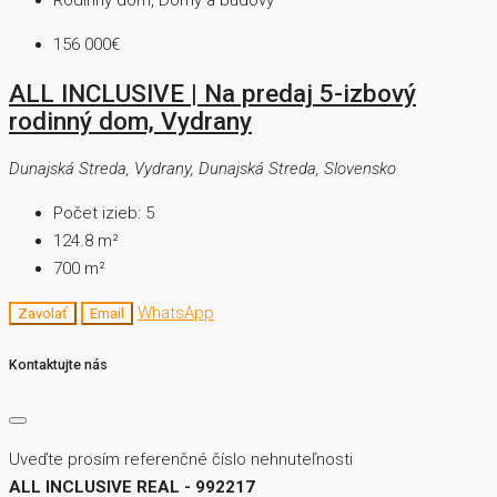
Rodinný dom, Domy a budovy
156 000€
ALL INCLUSIVE | Na predaj 5-izbový
rodinný dom, Vydrany
Dunajská Streda, Vydrany, Dunajská Streda, Slovensko
Počet izieb:
5
124.8
m²
700
m²
WhatsApp
Zavolať
Email
Kontaktujte nás
Uveďte prosím referenčné číslo nehnuteľnosti
ALL INCLUSIVE REAL - 992217