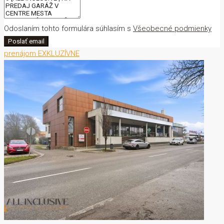
Odoslaním tohto formulára súhlasím s
Všeobecné podmienky
Poslať email
prenájom
EXKLUZÍVNE