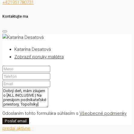
+421951780731
Kontaktujte ma
Katarína Desatová
Zobraziť ponuky makléra
Odoslaním tohto formulára súhlasím s
Všeobecné podmienky
Poslať email
predaj
aktívne