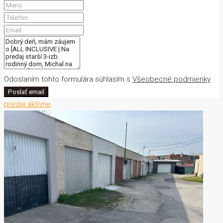
Odoslaním tohto formulára súhlasím s
Všeobecné podmienky
Poslať email
predaj
aktívne