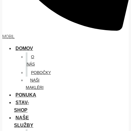
MOBIL
DOMOV
O
NÁS
POBOČKY
NAŠI
MAKLÉRI
PONUKA
STAV-
SHOP
NAŠE
SLUŽBY