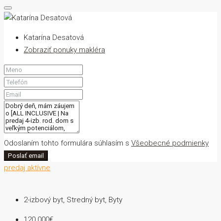
Katarína Desatová
Zobraziť ponuky makléra
Odoslaním tohto formulára súhlasím s
Všeobecné podmienky
Poslať email
predaj
aktívne
2-izbový byt, Stredný byt, Byty
120 000€