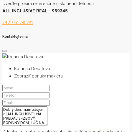
Uveďte prosím referenčné číslo nehnuteľnosti
ALL INCLUSIVE REAL - 959345
+421951780731
Kontaktujte ma
Katarína Desatová
Zobraziť ponuky makléra
Odoslaním tohto formulára súhlasím s
Všeobecné podmienky