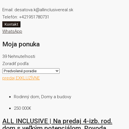
Email:
desatova.k@allinclusivereal.sk
Telefón:
+421951780731
Kontakt
WhatsApp
Moja ponuka
39 Nehnuteľnosti
Zoradiť podľa:
predaj
EXKLUZÍVNE
Rodinný dom, Domy a budovy
250 000€
ALL INCLUSIVE | Na predaj 4-izb. rod.
dom s veľkým potenciálom, Povoda