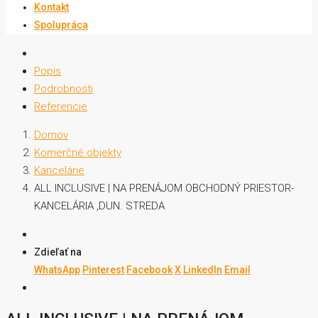
Kontakt
Spolupráca
Popis
Podrobnosti
Referencie
Domov
Komerčné objekty
Kancelárie
ALL INCLUSIVE | NA PRENÁJOM OBCHODNÝ PRIESTOR-
KANCELÁRIA ,DUN. STREDA
Zdieľať na
WhatsApp
Pinterest
Facebook
X
LinkedIn
Email