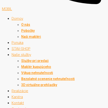
MOBIL
Domov
O nás
Pobočky
Naši makléri
Ponuka
STAV-SHOP
Naše služby
Služby pri predaji
Maklér kupujúceho
Výkup nehnuteľnosti
Bezplatné ocenenie nehnuteľnosti
3D virtuálne prehliadky
Realizácie
Kariéra
Kontakt