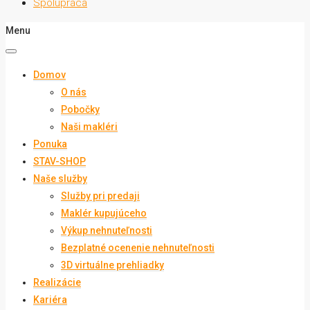
Spolupráca
Menu
Domov
O nás
Pobočky
Naši makléri
Ponuka
STAV-SHOP
Naše služby
Služby pri predaji
Maklér kupujúceho
Výkup nehnuteľnosti
Bezplatné ocenenie nehnuteľnosti
3D virtuálne prehliadky
Realizácie
Kariéra